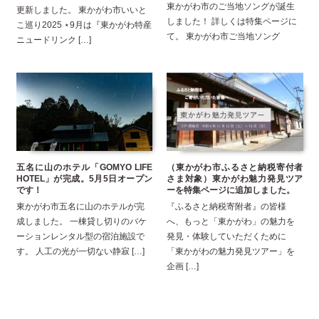
東かがわ市のご当地ソングが誕生
更新しました。 東かがわ市いいと
しました！ 詳しくは特集ページに
こ巡り2025 ⋆9月は『東かがわ特産
て。 東かがわ市ご当地ソング
ニュードリンク […]
五名に山のホテル「GOMYO LIFE
（東かがわ市ふるさと納税寄付者
HOTEL」が完成。5月5日オープン
さま対象）東かがわ魅力発見ツア
です！
ーを特集ページに追加しました。
東かがわ市五名に山のホテルが完
『ふるさと納税寄附者』の皆様
成しました。 一棟貸し切りのバケ
へ、もっと「東かがわ」の魅力を
ーションレンタル型の宿泊施設で
発見・体験していただくために
す。 人工の光が一切ない静寂 […]
「東かがわの魅力発見ツアー」を
企画 […]