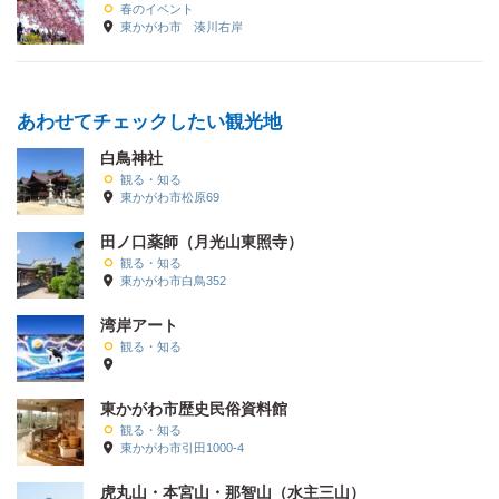
春のイベント
東かがわ市 湊川右岸
あわせてチェックしたい観光地
白鳥神社
観る・知る
東かがわ市松原69
田ノ口薬師（月光山東照寺）
観る・知る
東かがわ市白鳥352
湾岸アート
観る・知る
東かがわ市歴史民俗資料館
観る・知る
東かがわ市引田1000-4
虎丸山・本宮山・那智山（水主三山）