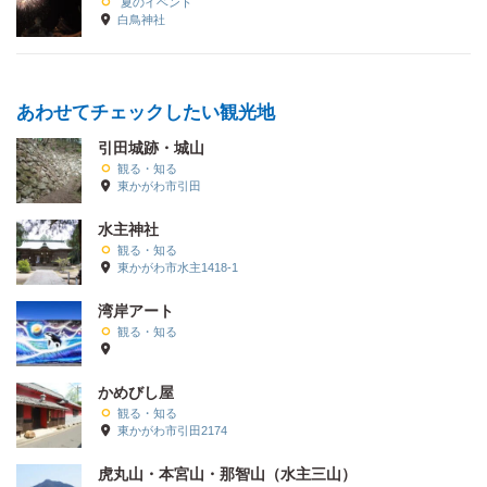
夏のイベント
白鳥神社
あわせてチェックしたい観光地
引田城跡・城山
観る・知る
東かがわ市引田
水主神社
観る・知る
東かがわ市水主1418-1
湾岸アート
観る・知る
かめびし屋
観る・知る
東かがわ市引田2174
虎丸山・本宮山・那智山（水主三山）