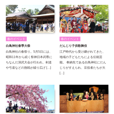
春のイベント
春のイベント
白鳥神社春季大祭
だんじり子供歌舞伎
白鳥神社の春祭り。5月5日には、
江戸時代から受け継がれてきた、
昭和11年から続く祭神日本武尊に
地域の子どもたちによる伝統芸
ちなんだ演武大会が行われ、剣道
能。 奉納先である白鳥神社にだん
や弓道などの熱戦が繰り広げ […]
じりがすえられ、豆役者たちが大
[…]