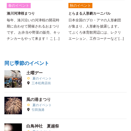
春のイベント
秋のイベント
湊川河津桜まつり
とらまる人形劇カーニバル
毎年、湊川沿いの河津桜の開花時
日本全国のプロ・アマの人形劇団
期に合わせて開催されるおまつり
が集まり、人形劇を披露します。
です。 お弁当や野菜の販売、キッ
てぶくろ体育館周辺には、レクリ
チンカーもやって来ます！ こ […]
エーション、工作コーナーなど […]
同じ季節のイベント
土曜デー
夏のイベント
三本松商店街
風の港まつり
夏のイベント
引田漁港
白鳥神社 夏越祭