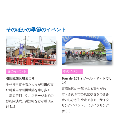
そのほかの季節のイベント
春のイベント
春のイベント
引田戦国お城まつり
Tour de 103（ツール・ド・トウサ
ン）
手作り甲冑を着た人々が引田の古
東讃地区の一部である東かがわ
い町並みや引田城跡を練り歩く
市・さぬき市の風景や食をつまみ
「武者行列」や、ステージ上での
食いしながら滑走できる、サイク
鉄砲隊演武、兵法術などが繰り広
リングイベント。（サイクリング
げ […]
参 […]