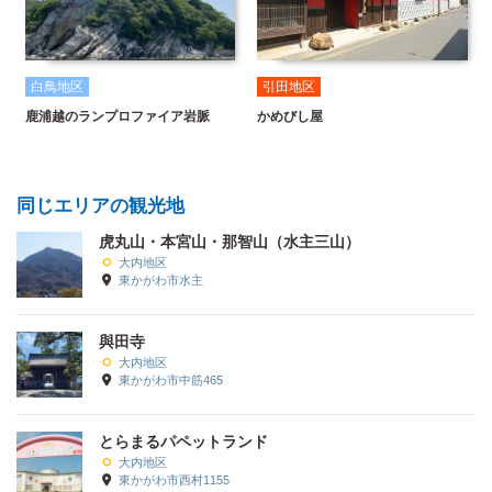
白鳥地区
引田地区
鹿浦越のランプロファイア岩脈
かめびし屋
同じエリアの観光地
虎丸山・本宮山・那智山（水主三山）
大内地区
東かがわ市水主
與田寺
大内地区
東かがわ市中筋465
とらまるパペットランド
大内地区
東かがわ市西村1155