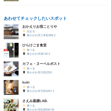
あわせてチェックしたいスポット
おかえりお宿ことりや
泊まる
東かがわ市三本松589-2
ひらけごま食堂
食べる
東かがわ市湊718-3
カフェ・ヌーベルポスト
食べる
東かがわ市引田2253
kuki
食べる
東かがわ市引田1657-1
さえみ薬膳LAB.
食べる
東かがわ市松原695-55