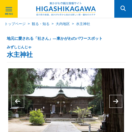
トップページ
>
観る・知る
>
大内地区
>
水主神社
地元に愛される「社さん」—東かがわのパワースポット
みずしじんじゃ
水主神社