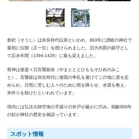
創祀（そうし）は奈良時代以前といわれ、863年に讃岐の神社で
最初に位階（正一位）を授けられました。旧大内郡の鎮守とし
て応永年間（1394-1428）に最も栄えました。
祭神は倭迹々日百襲姫命（やまとととひももそひめのみこ
と）。百襲姫は弥生時代に倭国の争乱を避けてこの地に居を定
められ、日照に苦しむ人々のために雨を降らせ、水源を教え、
米作りを助けたといわれています。
境内には弘法大師空海の手掘りの井戸が厳かに佇み、樹齢800年
の杉が神社の歴史を物語っています。
スポット情報