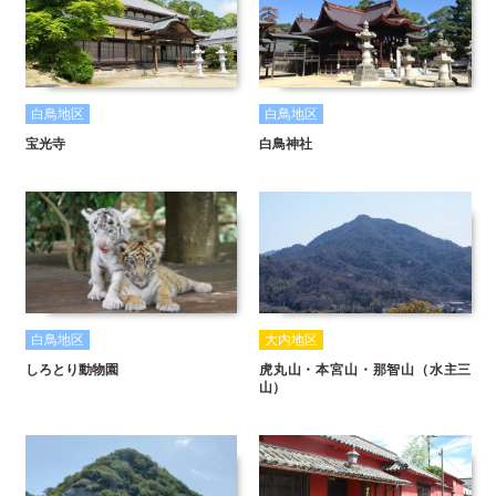
白鳥地区
白鳥地区
宝光寺
白鳥神社
白鳥地区
大内地区
しろとり動物園
虎丸山・本宮山・那智山（水主三
山）