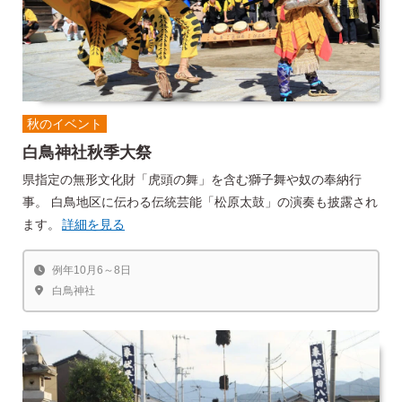
秋のイベント
白鳥神社秋季大祭
県指定の無形文化財「虎頭の舞」を含む獅子舞や奴の奉納行
事。 白鳥地区に伝わる伝統芸能「松原太鼓」の演奏も披露され
ます。
詳細を見る
例年10月6～8日
白鳥神社