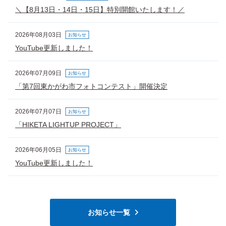
＼【8月13日・14日・15日】特別開館いたします！／
YouTube更新しました！
＼【8月13日・14日・15日】特別開館い
2026年08月03日
お知らせ
YouTube更新しました！
「HIKETA LIGHTUP PROJECT」
＼手袋ギャラリー冊子についてのご案内／
2026年07月09日
お知らせ
「第7回東かがわ市フォトコンテスト」開催決定
「第7回東かがわ市フォトコンテスト」開
＼笠屋邸休館についてのお知らせ／
2026年07月07日
お知らせ
「HIKETA LIGHTUP PROJECT」
YouTube更新しました！
＼【5月3日・4日・5日】特別開館いたし
2026年06月05日
お知らせ
YouTube更新しました！
YouTube更新しました！
＼【3月28日上映】映画「ワタシ、発酵し
ークショー！／
お知らせ一覧