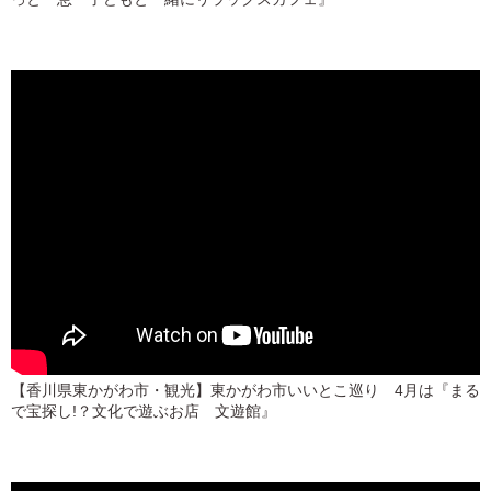
【香川県東かがわ市・観光】東かがわ市いいとこ巡り 4月は『まる
で宝探し!？文化で遊ぶお店 文遊館』