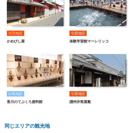
引田地区
引田地区
かめびし屋
体験学習館マーレリッコ
白鳥地区
引田地区
香川のてぶくろ資料館
讃州井筒屋敷
同じエリアの観光地