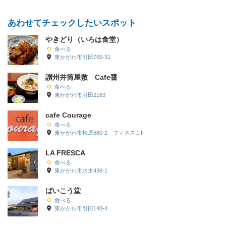
あわせてチェックしたいスポット
やきどり（いろは食堂）
食べる
東かがわ市引田765-31
讃州井筒屋敷 Cafe醤
食べる
東かがわ市引田2163
cafe Courage
食べる
東かがわ市松原680-2 フィネス１F
LA FRESCA
食べる
東かがわ市水主436-1
ばいこう堂
食べる
東かがわ市引田140-4