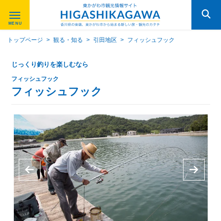
トップページ
>
観る・知る
>
引田地区
>
フィッシュフック
じっくり釣りを楽しむなら
フィッシュフック
フィッシュフック