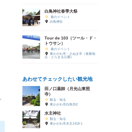
白鳥神社春季大祭
春のイベント
白鳥神社
Tour de 103（ツール・ド・
トウサン）
春のイベント
東かがわ市・さぬき市（発着地
点：とらまる公園）
あわせてチェックしたい観光地
田ノ口薬師（月光山東照
寺）
。
観る・知る
東かがわ市白鳥352
水主神社
観る・知る
東かがわ市水主1418-1