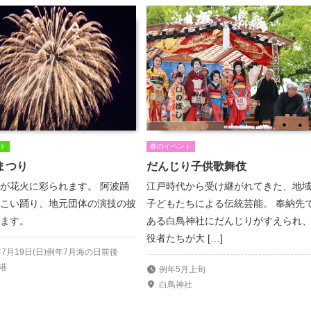
ト
春のイベント
まつり
だんじり子供歌舞伎
が花火に彩られます。 阿波踊
江戸時代から受け継がれてきた、地
こい踊り、地元団体の演技の披
子どもたちによる伝統芸能。 奉納先
ます。
ある白鳥神社にだんじりがすえられ
役者たちが大 […]
年7月19日(日)例年7月海の日前後
港
例年5月上旬
白鳥神社