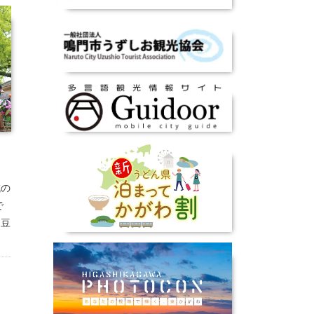
域の
で
、豆