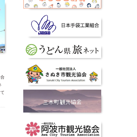
に合
弁
って