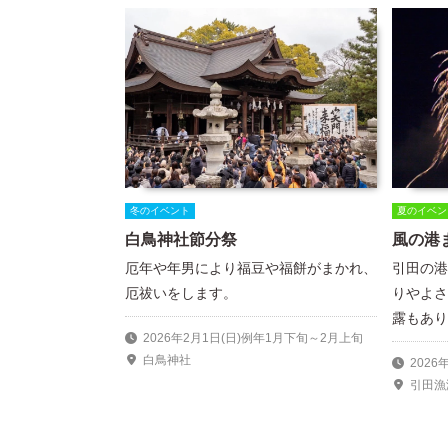
冬のイベント
夏のイベン
白鳥神社節分祭
風の港
厄年や年男により福豆や福餅がまかれ、
引田の港
厄祓いをします。
りやよさ
露もあり
2026年2月1日(日)例年1月下旬～2月上旬
白鳥神社
2026
引田漁