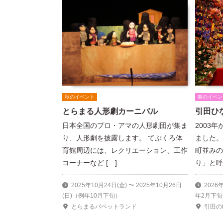
秋のイベント
春のイベン
とらまる人形劇カーニバル
引田ひ
日本全国のプロ・アマの人形劇団が集ま
2003
り、人形劇を披露します。 てぶくろ体
ました。
育館周辺には、レクリエーション、工作
町並みの
コーナーなど […]
り」と呼 
2025年10月24日(金) 〜 2025年10月26日
2026
(日)（例年10月下旬）
年2月下旬
とらまるパペットランド
引田の