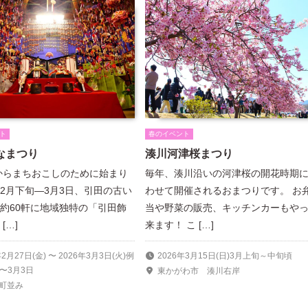
ト
春のイベント
なまつり
湊川河津桜まつり
年からまちおこしのために始まり
毎年、湊川沿いの河津桜の開花時期
2月下旬—3月3日、引田の古い
わせて開催されるおまつりです。 お
約60軒に地域独特の「引田飾
当や野菜の販売、キッチンカーもや
[…]
来ます！ こ […]
年2月27日(金) 〜 2026年3月3日(火)例
2026年3月15日(日)3月上旬～中旬頃
〜3月3日
東かがわ市 湊川右岸
町並み