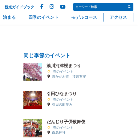
観光ガイドブック
泊まる
四季のイベント
モデルコース
アクセス
同じ季節のイベント
湊川河津桜まつり
春のイベント
東かがわ市 湊川右岸
引田ひなまつり
春のイベント
引田の町並み
だんじり子供歌舞伎
春のイベント
白鳥神社