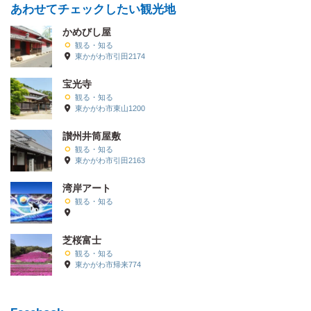
あわせてチェックしたい観光地
かめびし屋
観る・知る
東かがわ市引田2174
宝光寺
観る・知る
東かがわ市東山1200
讃州井筒屋敷
観る・知る
東かがわ市引田2163
湾岸アート
観る・知る
芝桜富士
観る・知る
東かがわ市帰来774