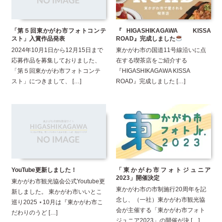
「第５回東かがわ市フォトコンテ
『HIGASHIKAGAWA KISSA
スト」入賞作品発表
ROAD』完成しました
2024年10月1日から12月15日まで
東かがわ市の国道11号線沿いに点
応募作品を募集しておりました、
在する喫茶店をご紹介する
「第５回東かがわ市フォトコンテ
『HIGASHIKAGAWA KISSA
スト」につきまして、 […]
ROAD』完成しました […]
YouTube更新しました！
「東かがわ市フォトジュニア
2023」開催決定
東かがわ市観光協会公式Youtube更
東かがわ市の市制施行20周年を記
新しました。 東かがわ市いいとこ
念し、（一社）東かがわ市観光協
巡り2025 ⋆10月は『東かがわ市こ
会が主催する「東かがわ市フォト
だわりのうど […]
ジュニア2023」の開催が決 […]