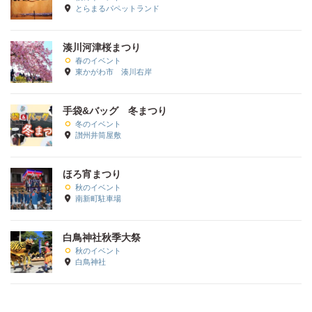
とらまるパペットランド
湊川河津桜まつり
春のイベント
東かがわ市 湊川右岸
手袋&バッグ 冬まつり
冬のイベント
讃州井筒屋敷
ほろ宵まつり
秋のイベント
南新町駐車場
白鳥神社秋季大祭
秋のイベント
白鳥神社