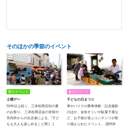
そのほかの季節のイベント
夏のイベント
春のイベント
土曜デー
子どもの日まつり
50年以上続く、三本松商店街の夏
車やバイクの乗車体験・記念撮影
のお祭り。 三本松商店会の皆様や
のほか、金魚すくいや駄菓子屋な
市内外からの出店者による、”子ど
ど、お子様が喜ぶコンテンツが取
もも大人も楽しめること間 […]
り揃えられたイベント。 讃州井