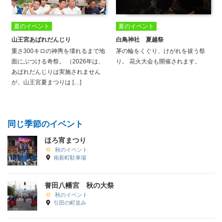
夏のイベント
夏のイベント
山王宮あばれだんじり
白鳥神社 夏越祭
重さ300キロの神輿を壊れるまで地
茅の輪をくぐり、けがれを祓う祭
面にぶつける奇祭。 （2026年は、
り。 花火大会も開催されます。
あばれだんじりは実施されません
が、山王宮夏まつりは […]
同じ季節のイベント
ほろ宵まつり
秋のイベント
南新町駐車場
誉田八幡宮 秋の大祭
秋のイベント
引田の町並み