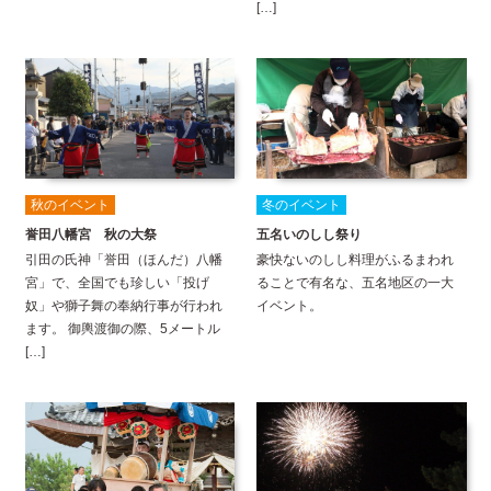
[…]
秋のイベント
冬のイベント
誉田八幡宮 秋の大祭
五名いのしし祭り
引田の氏神「誉田（ほんだ）八幡
豪快ないのしし料理がふるまわれ
宮」で、全国でも珍しい「投げ
ることで有名な、五名地区の一大
奴」や獅子舞の奉納行事が行われ
イベント。
ます。 御輿渡御の際、5メートル
[…]