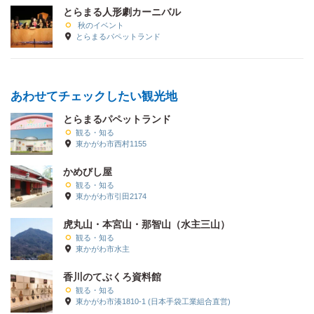
とらまる人形劇カーニバル
秋のイベント
とらまるパペットランド
あわせてチェックしたい観光地
とらまるパペットランド
観る・知る
東かがわ市西村1155
かめびし屋
観る・知る
東かがわ市引田2174
虎丸山・本宮山・那智山（水主三山）
観る・知る
東かがわ市水主
香川のてぶくろ資料館
観る・知る
東かがわ市湊1810-1 (日本手袋工業組合直営)