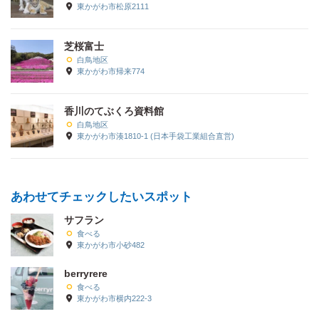
東かがわ市松原2111
芝桜富士
白鳥地区
東かがわ市帰来774
香川のてぶくろ資料館
白鳥地区
東かがわ市湊1810-1 (日本手袋工業組合直営)
あわせてチェックしたいスポット
サフラン
食べる
東かがわ市小砂482
berryrere
食べる
東かがわ市横内222-3