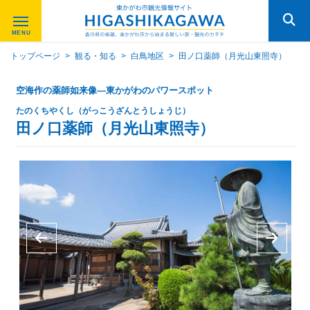
トップページ
>
観る・知る
>
白鳥地区
>
田ノ口薬師（月光山東照寺）
空海作の薬師如来像—東かがわのパワースポット
たのくちやくし（がっこうざんとうしょうじ）
田ノ口薬師（月光山東照寺）