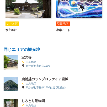
大内地区
引田地区
水主神社
湾岸アート
同じエリアの観光地
宝光寺
白鳥地区
東かがわ市東山1200
鹿浦越のランプロファイア岩脈
白鳥地区
東かがわ市松原1400付近 (鹿浦越)
しろとり動物園
白鳥地区