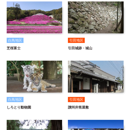
白鳥地区
引田地区
芝桜富士
引田城跡・城山
白鳥地区
引田地区
しろとり動物園
讃州井筒屋敷