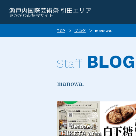
瀬戸内国際芸術祭 引田エリア
東かがわ市特設サイト
TOP
ブログ
manowa.
BLOG
Staff
manowa.