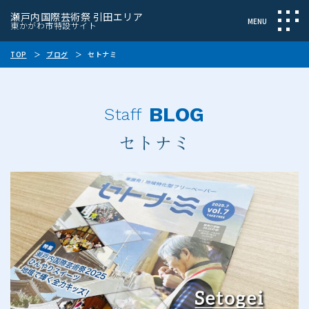
瀬戸内国際芸術祭 引田エリア
東かがわ市特設サイト
TOP
ブログ
セトナミ
BLOG
Staff
セトナミ