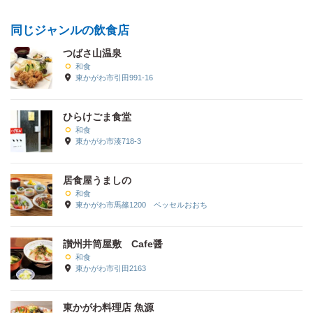
同じジャンルの飲食店
つばさ山温泉
和食
東かがわ市引田991-16
ひらけごま食堂
和食
東かがわ市湊718-3
居食屋うましの
和食
東かがわ市馬篠1200 ベッセルおおち
讃州井筒屋敷 Cafe醤
和食
東かがわ市引田2163
東かがわ料理店 魚源