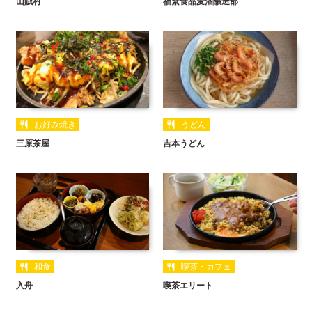
山賊村
福繁食品麦酒醸造部
お好み焼き
うどん
三原茶屋
吉本うどん
和食
喫茶・カフェ
入舟
喫茶エリート