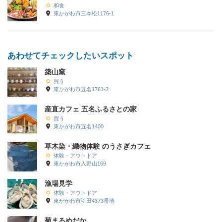
和食
東かがわ市三本松1176-1
あわせてチェックしたいスポット
築山窯
買う
東かがわ市五名1761-2
産直カフェ 五名ふるさとの家
買う
東かがわ市五名1400
草木染・織物体験 のうさぎカフェ
体験・アウトドア
東かがわ市入野山169
漁場見学
体験・アウトドア
東かがわ市引田4373番地
菊まるめだか