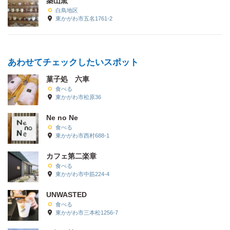
築山窯
白鳥地区
東かがわ市五名1761-2
あわせてチェックしたいスポット
菓子処 六車
食べる
東かがわ市松原36
Ne no Ne
食べる
東かがわ市西村688-1
カフェ第二楽章
食べる
東かがわ市中筋224-4
UNWASTED
食べる
東かがわ市三本松1256-7