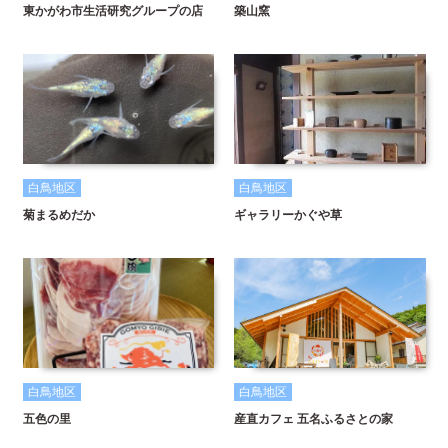
東かがわ市生活研究グループの店
築山窯
白鳥地区
白鳥地区
菊まるめだか
ギャラリーかぐや草
白鳥地区
白鳥地区
五色の里
産直カフェ 五名ふるさとの家