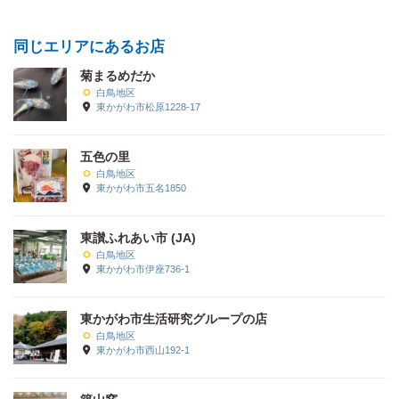
同じエリアにあるお店
菊まるめだか
白鳥地区
東かがわ市松原1228-17
五色の里
白鳥地区
東かがわ市五名1850
東讃ふれあい市 (JA)
白鳥地区
東かがわ市伊座736-1
東かがわ市生活研究グループの店
白鳥地区
東かがわ市西山192-1