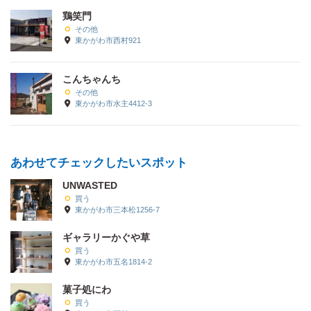
鶏笑門
その他
東かがわ市西村921
こんちゃんち
その他
東かがわ市水主4412-3
あわせてチェックしたいスポット
UNWASTED
買う
東かがわ市三本松1256-7
ギャラリーかぐや草
買う
東かがわ市五名1814-2
菓子処にわ
買う