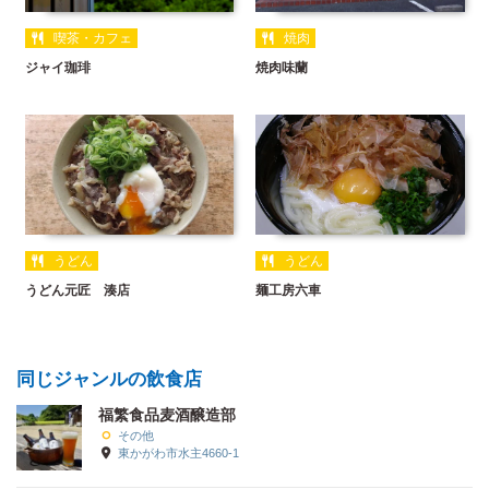
喫茶・カフェ
焼肉
ジャイ珈琲
焼肉味蘭
うどん
うどん
うどん元匠 湊店
麺工房六車
同じジャンルの飲食店
福繁食品麦酒醸造部
その他
東かがわ市水主4660-1