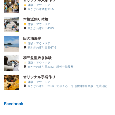
オリジナル人形作り
体験・アウトドア
東かがわ市西村1155
本格派釣り体験
体験・アウトドア
東かがわ市引田4373
田の浦海岸
体験・アウトドア
東かがわ市引田3017-2
和三盆型抜き体験
体験・アウトドア
東かがわ市引田2163 讚州井筒屋敷
オリジナル手袋作り
体験・アウトドア
東かがわ市引田2163 てぶくろ工房（讚州井筒屋敷三之蔵2階）
Facebook