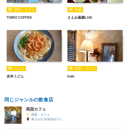
喫茶・カフェ
和食
TOIRO COFFEE
さえみ薬膳LAB.
うどん
喫茶・カフェ
吉本うどん
kuki
同じジャンルの飲食店
馬宿カフェ
喫茶・カフェ
東かがわ市馬宿417-1