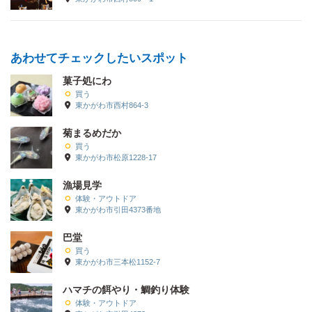
あわせてチェックしたいスポット
菓子処にわ
買う
東かがわ市西村864-3
菊まるめだか
買う
東かがわ市松原1228-17
漁場見学
体験・アウトドア
東かがわ市引田4373番地
巴堂
買う
東かがわ市三本松1152-7
ハマチの餌やり・鯛釣り体験
体験・アウトドア