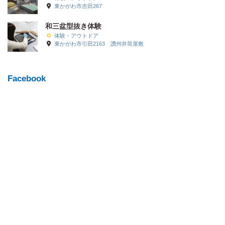
東かがわ市吉田267
和三盆型抜き体験
体験・アウトドア
東かがわ市引田2163 讚州井筒屋敷
Facebook