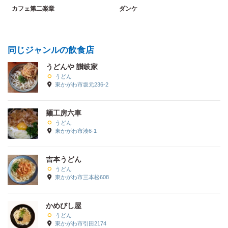
カフェ第二楽章
ダンケ
同じジャンルの飲食店
うどんや 讃岐家
うどん
東かがわ市坂元236-2
麺工房六車
うどん
東かがわ市湊6-1
吉本うどん
うどん
東かがわ市三本松608
かめびし屋
うどん
東かがわ市引田2174