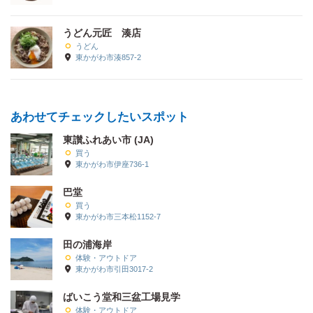
うどん元匠 湊店
うどん
東かがわ市湊857-2
あわせてチェックしたいスポット
東讃ふれあい市 (JA)
買う
東かがわ市伊座736-1
巴堂
買う
東かがわ市三本松1152-7
田の浦海岸
体験・アウトドア
東かがわ市引田3017-2
ばいこう堂和三盆工場見学
体験・アウトドア