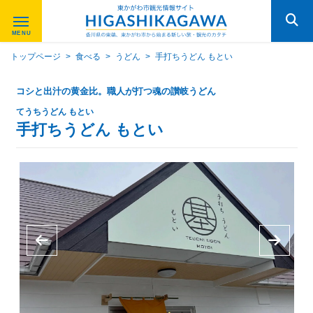
トップページ
>
食べる
>
うどん
>
手打ちうどん もとい
コシと出汁の黄金比。職人が打つ魂の讃岐うどん
てうちうどん もとい
手打ちうどん もとい