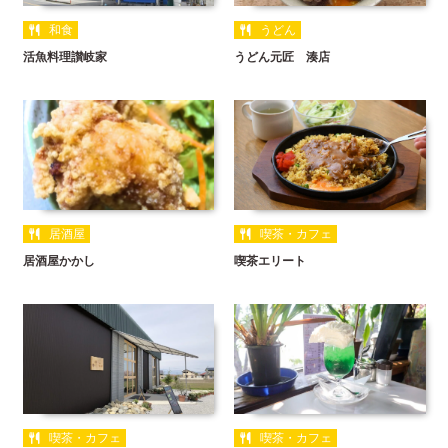
和食
うどん
活魚料理讃岐家
うどん元匠 湊店
居酒屋
喫茶・カフェ
居酒屋かかし
喫茶エリート
喫茶・カフェ
喫茶・カフェ