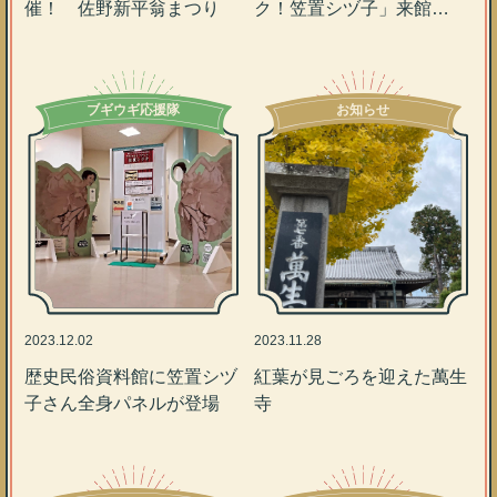
催！ 佐野新平翁まつり
ク！笠置シヅ子」来館
2,500人達成！
ブギウギ応援隊
お知らせ
2023.12.02
2023.11.28
歴史民俗資料館に笠置シヅ
紅葉が見ごろを迎えた萬生
子さん全身パネルが登場
寺