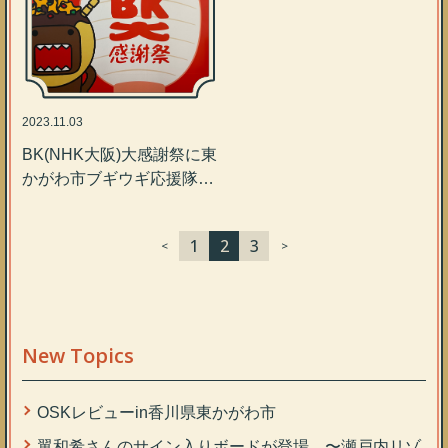
2023.11.03
BK(NHK大阪)大感謝祭に東
かがわ市ブギウギ応援隊が
登場♬
1
2
3
<
>
New Topics
OSKレビューin香川県東かがわ市
翼和希さんのサイン入りボードが登場 〜瀬戸内リゾ