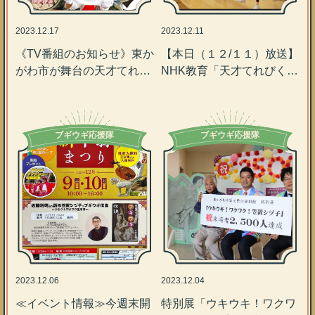
2023.12.17
2023.12.11
《TV番組のお知らせ》東か
【本日（１２/１１）放送】
がわ市が舞台の天才てれび
NHK教育「天才てれびく
くん
ん」
ブギウギ応援隊
ブギウギ応援隊
2023.12.06
2023.12.04
≪イベント情報≫今週末開
特別展「ウキウキ！ワクワ