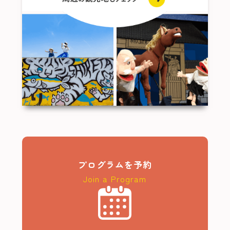
せん。
当機構は、契約責任者が団体・グループに同行し
ない場合、旅行開始後においては、あらかじめ契
約責任者が選任した構成員を契約責任者とみなし
ます。
3 ウエイティングの取扱い
お申し込みの段階で、満席、満室その他の理由で旅
行契約の締結が直ちにできない場合は、当機構は、
お客様の承諾を得て、お客様が「取消待ち」状態で
お待ちいただける期限を確認した上で、お客様を
「ウエイティングのお客様」として登録し、お客様
の申し込みを受けられるように努力することがあり
ます。これを「ウエイティング登録」といいます。
この場合でも当機構は申込金相当額を申し受けま
プログラムを予約
す。この時点では旅行契約は成立しておりません。
Join a Program
なお「当機構がお申込みを承諾できる旨を通知する
前にお客様よりウエイティング登録の解除のお申し
込みがあった場合」又は「お待ちいただける期限ま
でに結果としてお申し込みを承諾できなかった場