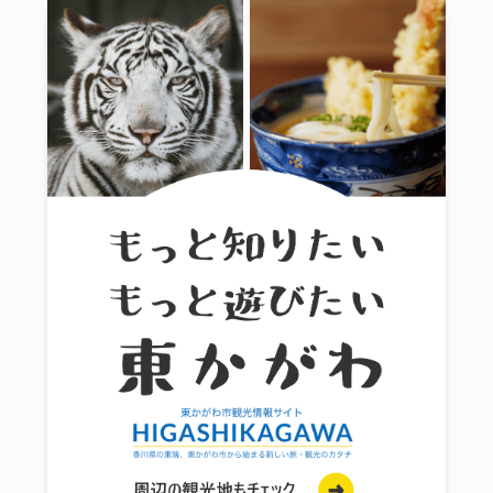
講じた特別な措置に要する費用は、お客様の負担と
します。
団体・グループ契約
当機構は、同じ行程を同時に旅行する複数の旅行
者がその責任ある代表者（以下「契約責任者」と
いいます。）を定めて申し込んだ募集型企画旅行
契約の締結については、本項(6)の〈2〉～〈5〉の
規程を適用します。
当機構は、特約を結んだ場合を除き、契約責任者
はその団体・グループを構成する旅行者（以下
「構成員」といいます。）の募集型企画旅行契約
の締結に関する一切の代理権を有しているものと
みなし、当該団体・グループに係る旅行業務に関
する取引は、当該契約責任者との間で行います。
契約責任者は、当機構が定める日までに、構成者
の名簿を当機構に提出しなければなりません。
当機構は、契約責任者が構成員に対して現に負
い、又は将来負うことが予測される債務又は義務
については、何らかの責任を負うものではありま