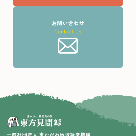
合」は、当機構は当該申込金相当額を払戻しいたし
ます。
本項(1)の場合における、ウエイティング登録にかか
るコースの予約成立は、当機構がお客様の申し込み
お問い合わせ
を承諾できる旨の通知を行ったときに成立するもの
Contact Us
とします。
お預かりした「申込金相当額」は予約成立となった
時点で「申込金」として取扱います。
4 申込条件
18歳未満の方は、親権者の同意書が必要です。ま
た、15歳未満の方は保護者の同行 を条件とさせてい
ただく場合があります。
ご参加にあたって特別の条件を定めた旅行につい
て、参加者の性別、年齢、資格、技能その他の条件
が当機構の指定する条件に合致しない場合は、お申
し込みをお断りすることがあります。
健康を害している方、車椅子などの器具をご利用に
BACK TO TOP • BACK TO TOP •
なっている方や心身に障害のある方、食物アレルギ
ー・動物アレルギーのある方、妊娠中の方、妊娠の
一般社団法人 東かがわ地域経営機構