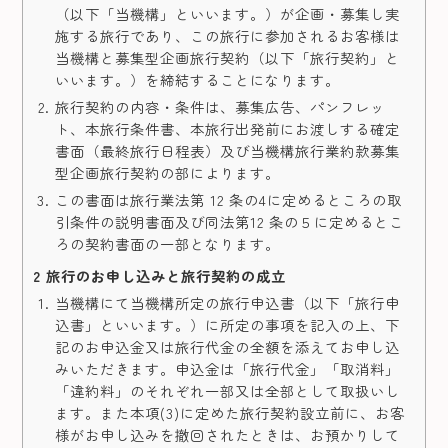
（以下「当機構」といいます。）が企画・募集し実
施する旅行であり、この旅行に参加されるお客様は
当機構と募集型企画旅行契約（以下「旅行契約」と
いいます。）を締結することになります。
旅行契約の内容・条件は、募集広告、パンフレッ
ト、本旅行条件書、本旅行出発前にお渡しする確定
書面（最終旅行日程表）及び当機構旅行業約款募集
型企画旅行契約の部によります。
この書面は旅行業法第 12 条の4に定めるところの取
引条件の説明書面及び同法第12 条の５に定めるとこ
ろの契約書面の一部となります。
2 旅行のお申し込みと旅行契約の成立
当機構にて当機構所定の旅行申込書（以下「旅行申
込書」といいます。）に所定の事項を記入の上、下
記のお申込金又は旅行代金の全額を添えてお申し込
みいただきます。申込金は「旅行代金」「取消料」
「違約料」のそれぞれ一部又は全部として取扱いし
ます。また本項(3)に定めた旅行契約設立前に、お客
様がお申し込みを撤回されたときは、お預かりして