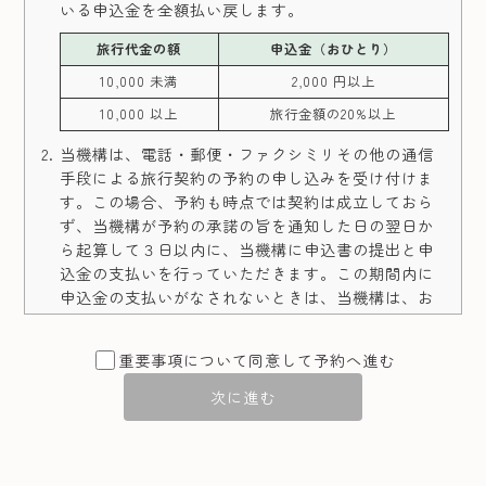
いる申込金を全額払い戻します。
旅行代金の額
申込金（おひとり）
10,000 未満
2,000 円以上
10,000 以上
旅行金額の20%以上
当機構は、電話・郵便・ファクシミリその他の通信
手段による旅行契約の予約の申し込みを受け付けま
す。この場合、予約も時点では契約は成立しておら
ず、当機構が予約の承諾の旨を通知した日の翌日か
ら起算して３日以内に、当機構に申込書の提出と申
込金の支払いを行っていただきます。この期間内に
申込金の支払いがなされないときは、当機構は、お
申し込みがなかったものとして取り扱います。
旅行契約は、当機構が契約の締結を承諾し、本項(1)
重要事項について同意して予約へ進む
の申込金を受領したときに成立するものとします。
次に進む
旅行参加に際し特別な配慮を必要とする場合には予
約お申し込み時にお申し出ください。当機構は可能
な範囲でこれに応じます。
本項(4)の申し出に基づき、当機構がお客様のために