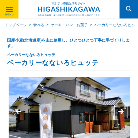
トップページ
>
食べる
>
ケーキ・パン・お菓子
>
ベーカリーなないろヒュ
国産小麦(北海道産)を主に使用し、ひとつひとつ丁寧に手づくりしま
す。
ベーカリーなないろヒュッテ
ベーカリーなないろヒュッテ