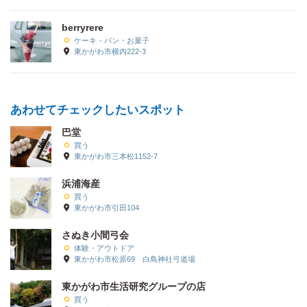
berryrere
ケーキ・パン・お菓子
東かがわ市横内222-3
あわせてチェックしたいスポット
巴堂
買う
東かがわ市三本松1152-7
浜浦海産
買う
東かがわ市引田104
さぬき小間弓会
体験・アウトドア
東かがわ市松原69 白鳥神社弓道場
東かがわ市生活研究グループの店
買う