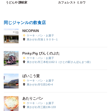
うどんや 讃岐家
カフェレスト ミカワ
同じジャンルの飲食店
NICOPAIN
ケーキ・パン・お菓子
東かがわ市湊１９０９−１
Pinky.Pig ぴんくのぶた
ケーキ・パン・お菓子
東かがわ市三本松1162-1（ひとの駅さんぼんまつ前）
ばいこう堂
ケーキ・パン・お菓子
東かがわ市引田140-4
あたりこパン
ケーキ・パン・お菓子
東かがわ市三殿136-133