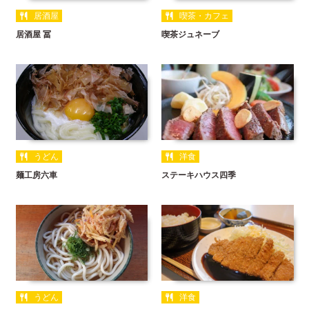
居酒屋
喫茶・カフェ
居酒屋 冨
喫茶ジュネーブ
うどん
洋食
麺工房六車
ステーキハウス四季
うどん
洋食