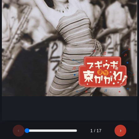
‹
›
1 / 17