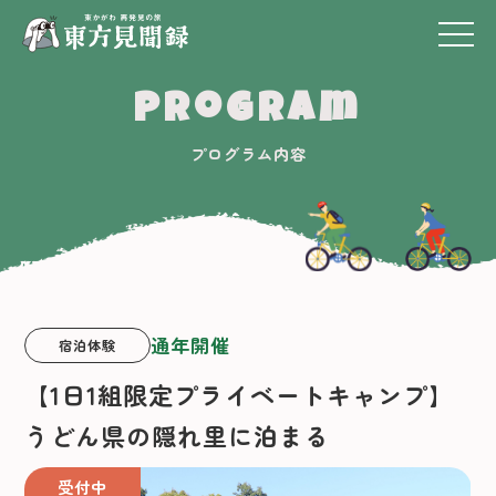
Program
プログラム内容
通年開催
宿泊体験
【1日1組限定プライベートキャンプ】
うどん県の隠れ里に泊まる
受付中