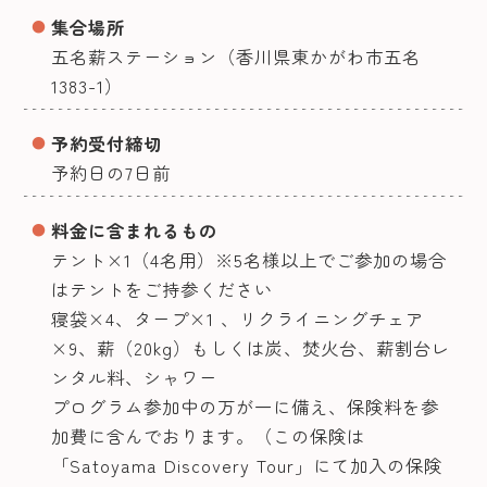
集合場所
五名薪ステーション（香川県東かがわ市五名
1383-1）
予約受付締切
予約日の7日前
料金に含まれるもの
テント×1（4名用）※5名様以上でご参加の場合
はテントをご持参ください
寝袋×4、タープ×1 、リクライニングチェア
×9、薪（20kg）もしくは炭、焚火台、薪割台レ
ンタル料、シャワー
プログラム参加中の万が一に備え、保険料を参
加費に含んでおります。（この保険は
「Satoyama Discovery Tour」にて加入の保険