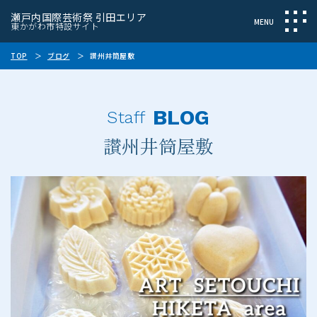
瀬戸内国際芸術祭 引田エリア
東かがわ市特設サイト
TOP
ブログ
讃州井筒屋敷
BLOG
Staff
讃州井筒屋敷