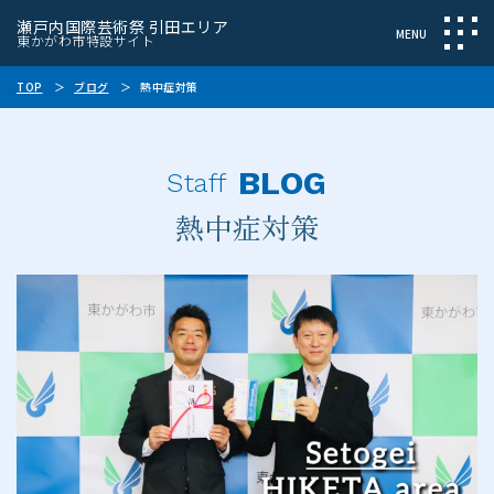
瀬戸内国際芸術祭 引田エリア
東かがわ市特設サイト
TOP
ブログ
熱中症対策
BLOG
Staff
熱中症対策